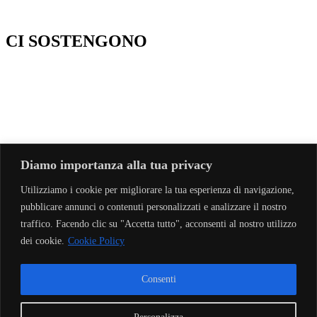
CI SOSTENGONO
Diamo importanza alla tua privacy
ASD EcotrailSicilia | via E. Restivo, 108 | 90146 Palermo
Utilizziamo i cookie per migliorare la tua esperienza di navigazione,
info@ecotrailsicilia.it | +39 392 6393631
pubblicare annunci o contenuti personalizzati e analizzare il nostro
© EcotrailSicilia 2026
traffico. Facendo clic su "Accetta tutto", acconsenti al nostro utilizzo
dei cookie.
Cookie Policy
Privacy Policy
Cookie Policy
Consenti
facebook
instagram