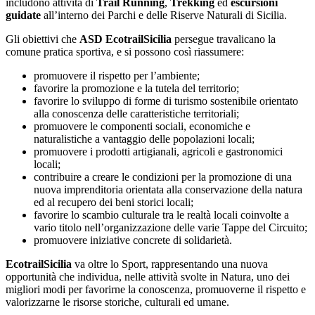
includono attività di
Trail Running
,
Trekking
ed
escursioni
guidate
all’interno dei Parchi e delle Riserve Naturali di Sicilia.
Gli obiettivi che
ASD EcotrailSicilia
persegue travalicano la
comune pratica sportiva, e si possono così riassumere:
promuovere il rispetto per l’ambiente;
favorire la promozione e la tutela del territorio;
favorire lo sviluppo di forme di turismo sostenibile orientato
alla conoscenza delle caratteristiche territoriali;
promuovere le componenti sociali, economiche e
naturalistiche a vantaggio delle popolazioni locali;
promuovere i prodotti artigianali, agricoli e gastronomici
locali;
contribuire a creare le condizioni per la promozione di una
nuova imprenditoria orientata alla conservazione della natura
ed al recupero dei beni storici locali;
favorire lo scambio culturale tra le realtà locali coinvolte a
vario titolo nell’organizzazione delle varie Tappe del Circuito;
promuovere iniziative concrete di solidarietà.
EcotrailSicilia
va oltre lo Sport, rappresentando una nuova
opportunità che individua, nelle attività svolte in Natura, uno dei
migliori modi per favorirne la conoscenza, promuoverne il rispetto e
valorizzarne le risorse storiche, culturali ed umane.