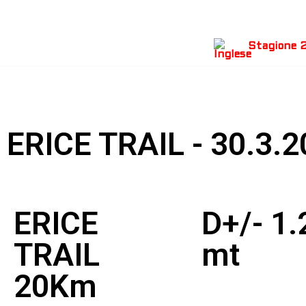
Vai
al
Stagione
contenuto
ERICE TRAIL - 30.3.
ERICE
D+/- 1.
TRAIL
mt
20Km