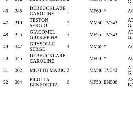
G.
DEBEUCKLARE
46
345
1
MF60
*
A
CAROLINE
TESTON
A
47
319
7
MM50
TV343
SERGIO
G.
GIACOMEL
A
48
325
5
MF55
TV343
GIUSEPPINA
G.
GRYSOLLE
49
347
3
MM65
*
A
SERGE
DEBEUCKLARE
50
345
1
MF60
*
A
CAROLINE
A
51
302
MIOTTO MARIO
2
MM40
TV343
G.
PILOTTA
AS
52
304
6
MF50
EN508
BENEDETTA
B