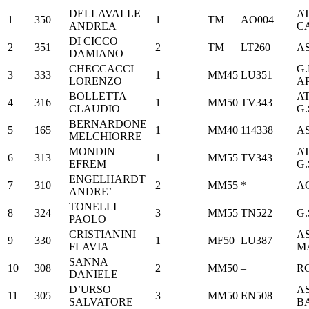
DELLAVALLE
A
1
350
1
TM
AO004
ANDREA
C
DI CICCO
2
351
2
TM
LT260
A
DAMIANO
CHECCACCI
G.
3
333
1
MM45
LU351
LORENZO
A
BOLLETTA
A
4
316
1
MM50
TV343
CLAUDIO
G.
BERNARDONE
5
165
1
MM40
114338
A
MELCHIORRE
MONDIN
A
6
313
1
MM55
TV343
EFREM
G.
ENGELHARDT
7
310
2
MM55
*
A
ANDRE’
TONELLI
8
324
3
MM55
TN522
G.
PAOLO
CRISTIANINI
A
9
330
1
MF50
LU387
FLAVIA
M
SANNA
10
308
2
MM50
–
R
DANIELE
D’URSO
AS
11
305
3
MM50
EN508
SALVATORE
B