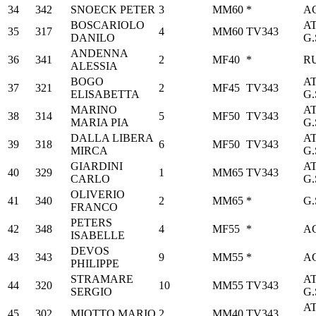
34
342
SNOECK PETER
3
MM60
*
A
BOSCARIOLO
A
35
317
4
MM60
TV343
DANILO
G.
ANDENNA
36
341
2
MF40
*
R
ALESSIA
BOGO
A
37
321
2
MF45
TV343
ELISABETTA
G.
MARINO
A
38
314
5
MF50
TV343
MARIA PIA
G.
DALLA LIBERA
A
39
318
6
MF50
TV343
MIRCA
G.
GIARDINI
A
40
329
1
MM65
TV343
CARLO
G.
OLIVERIO
41
340
2
MM65
*
G.
FRANCO
PETERS
42
348
4
MF55
*
A
ISABELLE
DEVOS
43
343
9
MM55
*
A
PHILIPPE
STRAMARE
A
44
320
10
MM55
TV343
SERGIO
G.
A
45
302
MIOTTO MARIO
2
MM40
TV343