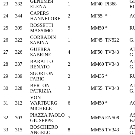
GENEMISI
G
23
332
1
MF40
PI368
ELENA
RO
CAPERS
24
344
2
MF55
*
A
HANNELORE
ROSSETTI
25
309
5
MM50
*
R
MASSIMO
CORRADIN
26
322
1
MF45
TN522
G.
SABINA
GUERRA
A
27
326
4
MF50
TV343
SABRINE
G.
BARATTO
A
28
337
2
MM60
TV343
RENATO
G.
SGORLON
29
339
2
MM35
*
R
FABIO
BERTON
A
30
328
3
MF55
TV343
PATRIZIA
G.
VON
31
312
WARTBURG
6
MM50
*
A
MICHELE
PIAZZA PAOLO
AS
32
303
7
MM55
EN508
GIUSEPPE
B
BOSCHIERO
A
33
315
8
MM55
TV343
ANGELO
G.