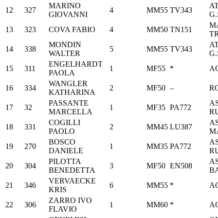
MARINO
A
12
327
4
MM55
TV343
GIOVANNI
G.
M
13
323
COVA FABIO
4
MM50
TN151
T
MONDIN
A
14
338
5
MM55
TV343
WALTER
G.
ENGELHARDT
15
311
1
MF55
*
A
PAOLA
WANGLER
16
334
2
MF50
–
R
KATHARINA
PASSANTE
A
17
32
1
MF35
PA772
MARCELLA
R
COGILLI
A
18
331
2
MM45
LU387
PAOLO
M
BOSCO
A
19
270
1
MM35
PA772
DANIELE
R
PILOTTA
AS
20
304
3
MF50
EN508
BENEDETTA
B
VERVAECKE
21
346
6
MM55
*
A
KRIS
ZARRO IVO
22
306
1
MM60
*
A
FLAVIO