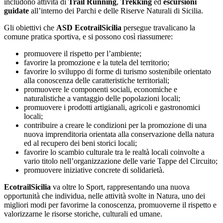
includono attività di
Trail Running
,
Trekking
ed
escursioni
guidate
all’interno dei Parchi e delle Riserve Naturali di Sicilia.
Gli obiettivi che
ASD EcotrailSicilia
persegue travalicano la
comune pratica sportiva, e si possono così riassumere:
promuovere il rispetto per l’ambiente;
favorire la promozione e la tutela del territorio;
favorire lo sviluppo di forme di turismo sostenibile orientato
alla conoscenza delle caratteristiche territoriali;
promuovere le componenti sociali, economiche e
naturalistiche a vantaggio delle popolazioni locali;
promuovere i prodotti artigianali, agricoli e gastronomici
locali;
contribuire a creare le condizioni per la promozione di una
nuova imprenditoria orientata alla conservazione della natura
ed al recupero dei beni storici locali;
favorire lo scambio culturale tra le realtà locali coinvolte a
vario titolo nell’organizzazione delle varie Tappe del Circuito;
promuovere iniziative concrete di solidarietà.
EcotrailSicilia
va oltre lo Sport, rappresentando una nuova
opportunità che individua, nelle attività svolte in Natura, uno dei
migliori modi per favorirne la conoscenza, promuoverne il rispetto e
valorizzarne le risorse storiche, culturali ed umane.